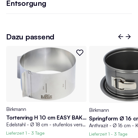
Entsorgung
Dazu passend
ringform Ø 28 cm EASY BAKING
Birkmann
razit - Ø 28 cm - Karbonstahl - mit 2 Böden
Birkmann
Tortenring H 10 cm EASY BAKING
Edelstahl - Ø 18 cm - stufenlos verstellbar
Anthrazit - Ø 16 cm - 
Lieferzeit
1 - 3 Tage
Lieferzeit
1 - 3 Tage