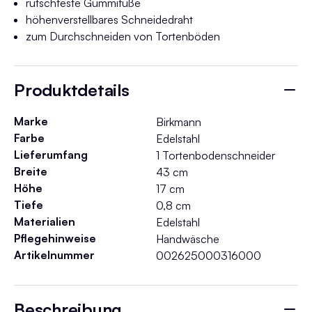
rutschfeste Gummifüße
höhenverstellbares Schneidedraht
zum Durchschneiden von Tortenböden
Produktdetails
Marke
Birkmann
Farbe
Edelstahl
Lieferumfang
1 Tortenbodenschneider
Breite
43 cm
Höhe
17 cm
Tiefe
0,8 cm
Materialien
Edelstahl
Pflegehinweise
Handwäsche
Artikelnummer
002625000316000
Beschreibung