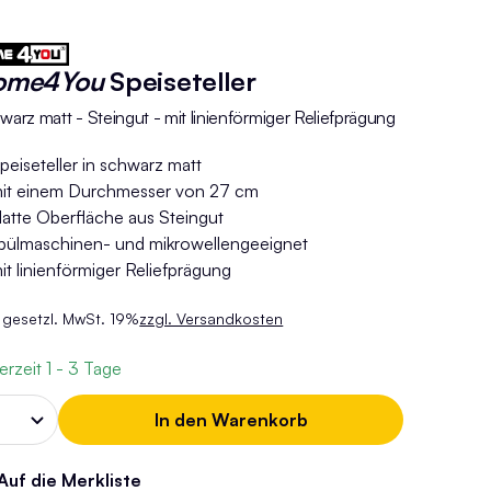
ome4You
Speiseteller
warz matt - Steingut - mit linienförmiger Reliefprägung
peiseteller in schwarz matt
it einem Durchmesser von 27 cm
latte Oberfläche aus Steingut
pülmaschinen- und mikrowellengeeignet
it linienförmiger Reliefprägung
. gesetzl. MwSt. 19%
zzgl. Versandkosten
ferzeit
1 - 3 Tage
In den Warenkorb
Auf die Merkliste