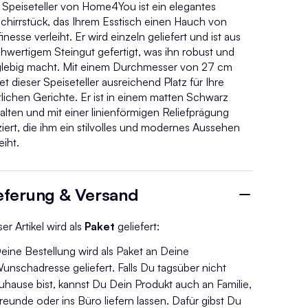
 Speiseteller von Home4You ist ein elegantes
chirrstück, das Ihrem Esstisch einen Hauch von
inesse verleiht. Er wird einzeln geliefert und ist aus
hwertigem Steingut gefertigt, was ihn robust und
glebig macht. Mit einem Durchmesser von 27 cm
et dieser Speiseteller ausreichend Platz für Ihre
tlichen Gerichte. Er ist in einem matten Schwarz
alten und mit einer linienförmigen Reliefprägung
ziert, die ihm ein stilvolles und modernes Aussehen
eiht.
eferung & Versand
er Artikel wird als
Paket
geliefert:
eine Bestellung wird als Paket an Deine
unschadresse geliefert. Falls Du tagsüber nicht
uhause bist, kannst Du Dein Produkt auch an Familie,
reunde oder ins Büro liefern lassen. Dafür gibst Du