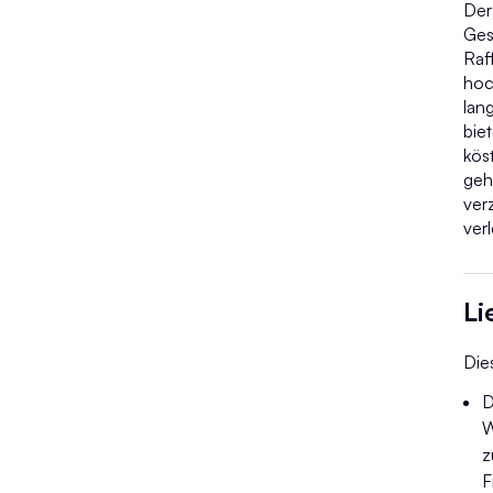
Der
Ges
Raff
hoc
lan
biet
kös
geh
ver
verl
Li
Dies
D
W
z
F