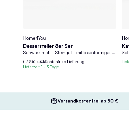
Home4You
Ho
Dessertteller 8er Set
Ka
4er Set
Schwarz matt - Steingut - mit linienförmiger Reliefprägung - 8er Set
Sch
(
/ Stück)
Kostenfreie Lieferung
Lief
Lieferzeit
1 - 3 Tage
Versandkostenfrei ab 50 €