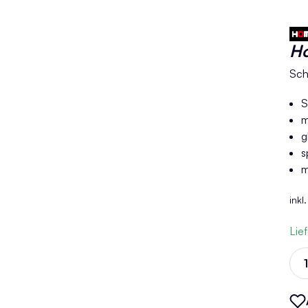
H
Sch
S
m
g
s
m
inkl
Lie