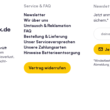
Service & FAQ
Newslet
Newsletter
Jetzt an
Wir über uns
sichern.*
Umtausch & Reklamation
k.de
FAQ
dein
Bestellung & Lieferung
Unser Serviceversprechen
Unsere Zahlungsarten
rüft
Je
tem
Hinweise Batterieentsorgung
sverlust,
*Mindestbest
icht-
Abmeldung je
Vertrag widerrufen