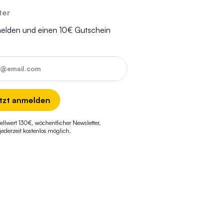
ter
melden und einen 10€ Gutschein
e@email.com
tzt anmelden
ellwert 130€, wöchentlicher Newsletter,
derzeit kostenlos möglich.