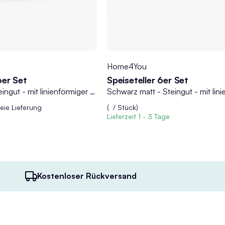
Home4You
6er Set
Speiseteller 6er Set
Schwarz matt - Steingut - mit linienförmiger Reliefprägung - 36er Set
eie Lieferung
(
/ Stück)
Lieferzeit
1 - 3 Tage
Kostenloser Rückversand