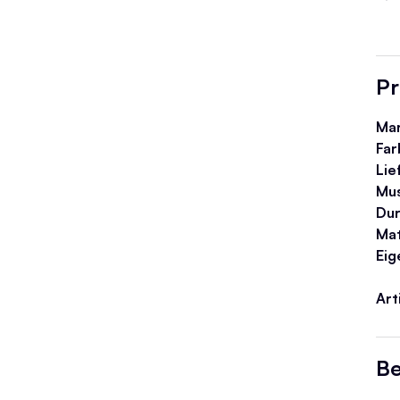
Pr
Ma
Far
Lie
Mu
Du
Mat
Eig
Ar
Be