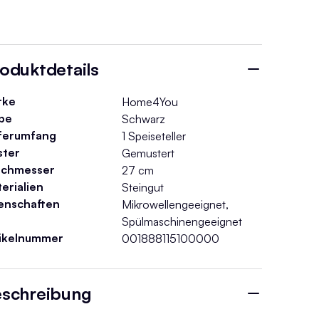
oduktdetails
rke
Home4You
be
Schwarz
ferumfang
1 Speiseteller
ster
Gemustert
rchmesser
27 cm
erialien
Steingut
enschaften
Mikrowellengeeignet,
Spülmaschinengeeignet
tikelnummer
001888115100000
schreibung