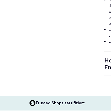
d
w
s
o
D
v
L
He
En
Trusted Shops zertifiziert