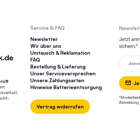
Service & FAQ
Newslet
Newsletter
Jetzt an
Wir über uns
sichern.*
Umtausch & Reklamation
k.de
FAQ
dein
Bestellung & Lieferung
Unser Serviceversprechen
Unsere Zahlungsarten
rüft
Je
tem
Hinweise Batterieentsorgung
sverlust,
*Mindestbest
icht-
Abmeldung je
Vertrag widerrufen