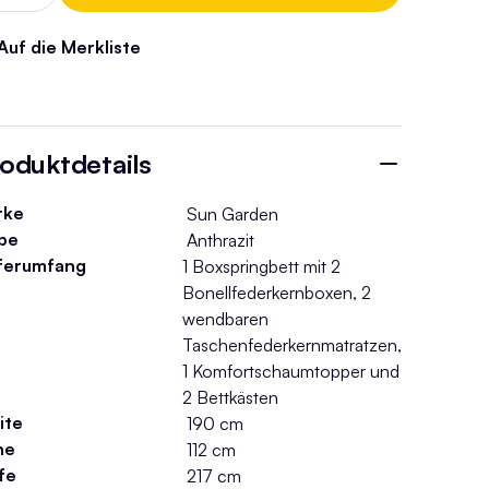
Auf die Merkliste
oduktdetails
rke
Sun Garden
be
Anthrazit
ferumfang
1 Boxspringbett mit 2
Bonellfederkernboxen, 2
wendbaren
Taschenfederkernmatratzen,
1 Komfortschaumtopper und
2 Bettkästen
ite
190 cm
he
112 cm
fe
217 cm