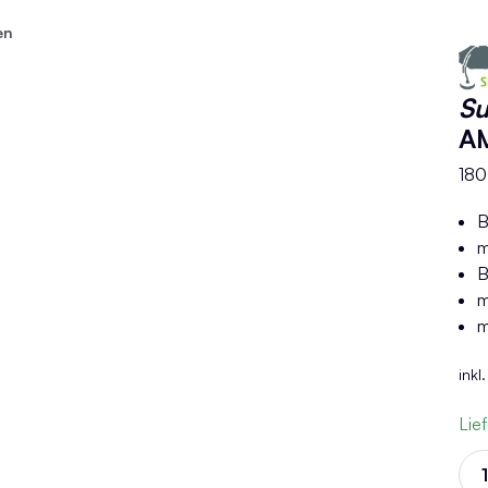
en
S
A
180
B
m
B
m
m
inkl
Lie