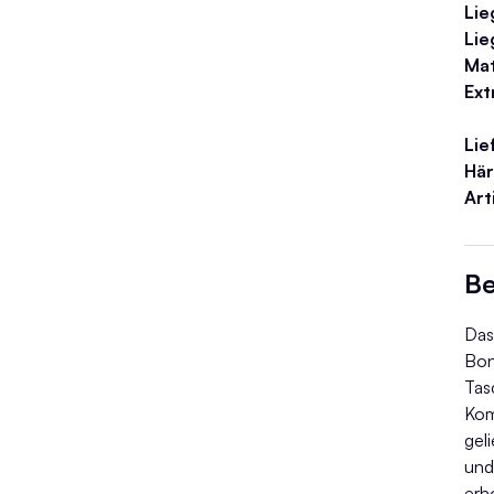
Li
Lie
Ma
Ext
Lie
Här
Ar
Be
Das
Bon
Tas
Kom
gel
und
erh