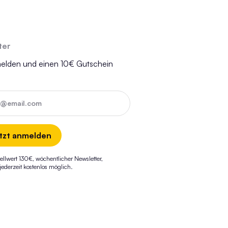
ter
melden und einen 10€ Gutschein
e@email.com
tzt anmelden
ellwert 130€, wöchentlicher Newsletter,
derzeit kostenlos möglich.