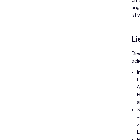
ang
ist 
Li
Die
geli
I
L
A
B
a
S
v
z
E
B