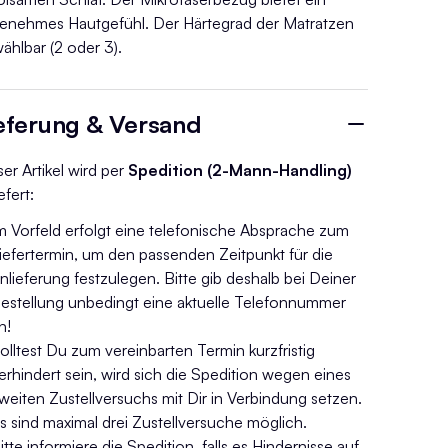
enehmes Hautgefühl. Der Härtegrad der Matratzen
wählbar (2 oder 3).
eferung & Versand
ser Artikel wird per
Spedition (2-Mann-Handling)
efert:
m Vorfeld erfolgt eine telefonische Absprache zum
iefertermin, um den passenden Zeitpunkt für die
nlieferung festzulegen. Bitte gib deshalb bei Deiner
estellung unbedingt eine aktuelle Telefonnummer
n!
olltest Du zum vereinbarten Termin kurzfristig
erhindert sein, wird sich die Spedition wegen eines
weiten Zustellversuchs mit Dir in Verbindung setzen.
s sind maximal drei Zustellversuche möglich.
itte informiere die Spedition, falls es Hindernisse auf