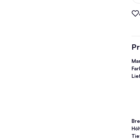
Pr
Ma
Far
Lie
Bre
Hö
Tie