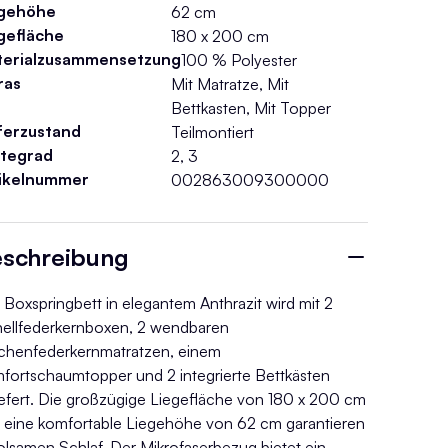
egehöhe
62 cm
gefläche
180 x 200 cm
terialzusammensetzung
100 % Polyester
ras
Mit Matratze, Mit
Bettkasten, Mit Topper
ferzustand
Teilmontiert
tegrad
2, 3
tikelnummer
002863009300000
schreibung
 Boxspringbett in elegantem Anthrazit wird mit 2
ellfederkernboxen, 2 wendbaren
chenfederkernmatratzen, einem
fortschaumtopper und 2 integrierte Bettkästen
iefert. Die großzügige Liegefläche von 180 x 200 cm
 eine komfortable Liegehöhe von 62 cm garantieren
olsamen Schlaf. Der Mikrofaserbezug bietet ein