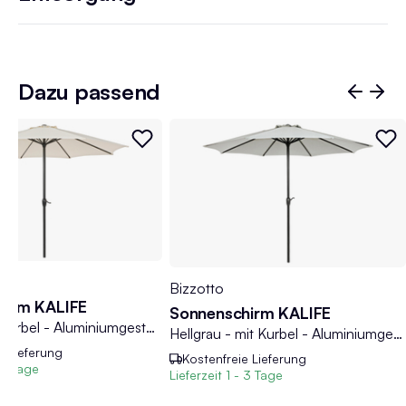
Dazu passend
Bizzotto
hirm KALIFE
Sonnenschirm KALIFE
Beige - mit Kurbel - Aluminiumgestell - Ø 300 cm
Hellgrau - mit Kurbel - Aluminiumgestell - Ø 300 cm
e Lieferung
Kostenfreie Lieferung
 3 Tage
Lieferzeit
1 - 3 Tage