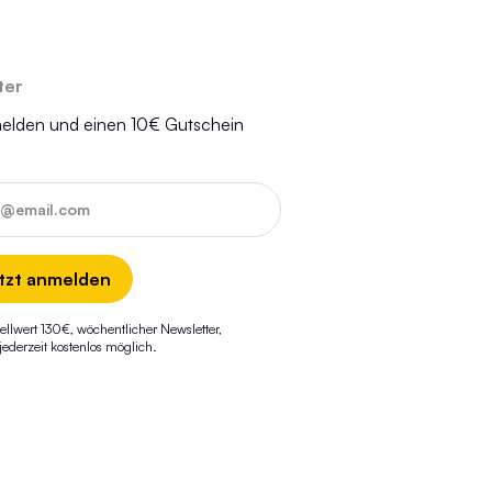
ter
melden und einen 10€ Gutschein
e@email.com
tzt anmelden
ellwert 130€, wöchentlicher Newsletter,
derzeit kostenlos möglich.