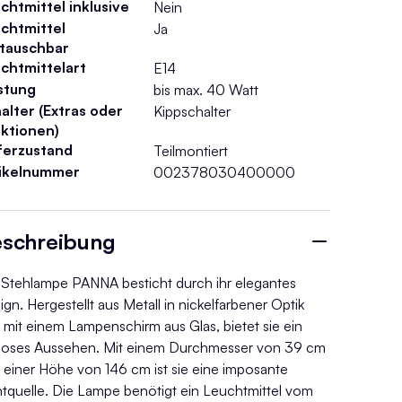
chtmittel inklusive
Nein
chtmittel
Ja
tauschbar
chtmittelart
E14
stung
bis max. 40 Watt
alter (Extras oder
Kippschalter
ktionen)
ferzustand
Teilmontiert
tikelnummer
002378030400000
schreibung
 Stehlampe PANNA besticht durch ihr elegantes
ign. Hergestellt aus Metall in nickelfarbener Optik
 mit einem Lampenschirm aus Glas, bietet sie ein
tloses Aussehen. Mit einem Durchmesser von 39 cm
 einer Höhe von 146 cm ist sie eine imposante
htquelle. Die Lampe benötigt ein Leuchtmittel vom