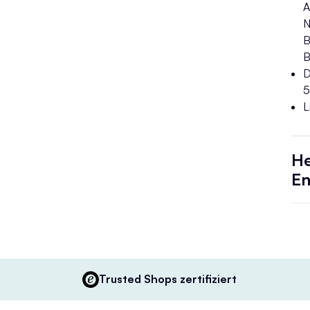
A
N
B
B
D
5
L
He
En
Trusted Shops zertifiziert