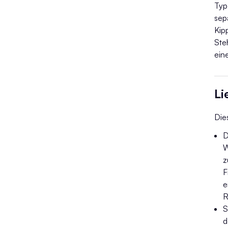
Typ
sep
Kip
Ste
ein
Li
Dies
D
W
z
F
e
R
S
d