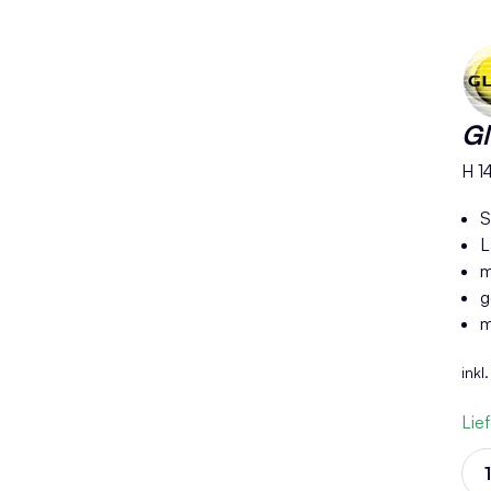
Gl
H 14
S
L
m
g
m
inkl
Lie