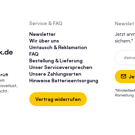
Service & FAQ
Newslet
Newsletter
Jetzt an
Wir über uns
sichern.*
Umtausch & Reklamation
k.de
FAQ
dein
Bestellung & Lieferung
Unser Serviceversprechen
Unsere Zahlungsarten
rüft
Je
tem
Hinweise Batterieentsorgung
sverlust,
*Mindestbest
icht-
Abmeldung je
Vertrag widerrufen