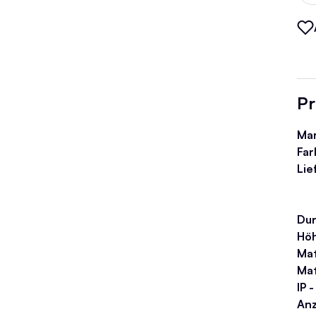
Pr
Ma
Far
Lie
Du
Hö
Mat
Mat
IP 
Anz