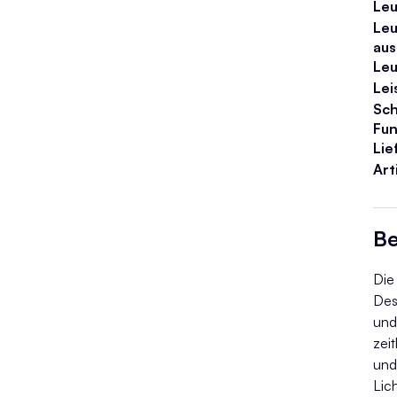
Leu
Leu
aus
Leu
Lei
Sch
Fun
Lie
Ar
Be
Die
Des
und
zei
und
Lic