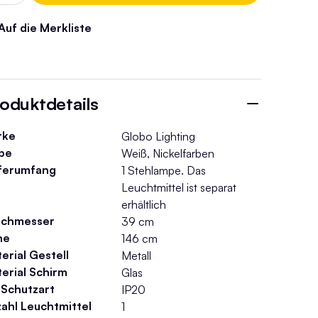
Auf die Merkliste
oduktdetails
rke
Globo Lighting
be
Weiß, Nickelfarben
ferumfang
1 Stehlampe. Das
Leuchtmittel ist separat
erhältlich
rchmesser
39 cm
he
146 cm
erial Gestell
Metall
erial Schirm
Glas
- Schutzart
IP20
ahl Leuchtmittel
1