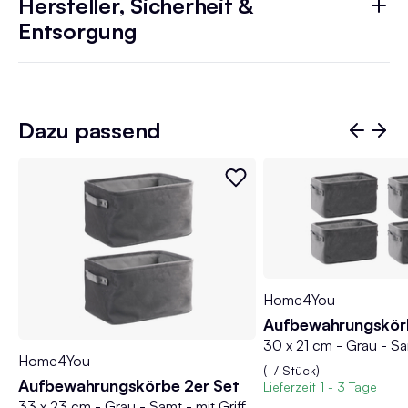
Hersteller, Sicherheit &
Entsorgung
Dazu passend
Home4You
Aufbewahrungskör
Home4You
(
/ Stück)
Aufbewahrungskörbe 2er Set
Lieferzeit
1 - 3 Tage
rau - Samt - mit Griffen - 2er Set
33 x 23 cm - Grau - Samt - mit Griffen - 2er Set