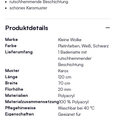
rutschhemmende Beschichtung
schönes Karomuster
Produktdetails
Marke
Kleine Wolke
Farbe
Platinfarben, Weiß, Schwarz
Lieferumfang
1 Badematte mit
rutschhemmender
Beschichtung
Muster
Karos
Länge
120 cm
Breite
70 cm
Florhöhe
20 mm
Materialien
Polyacryl
Materialzusammensetzung
100 % Polyacryl
Pflegehinweise
Waschbar bei 40 °C
Eigenschaften
Geeignet für