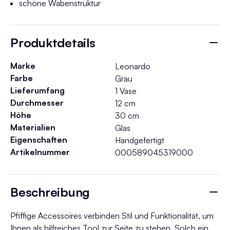
schöne Wabenstruktur
Produktdetails
Marke
Leonardo
Farbe
Grau
Lieferumfang
1 Vase
Durchmesser
12 cm
Höhe
30 cm
Materialien
Glas
Eigenschaften
Handgefertigt
Artikelnummer
000589045319000
Beschreibung
Pfiffige Accessoires verbinden Stil und Funktionalität, um
Ihnen als hilfreiches Tool zur Seite zu stehen. Solch ein