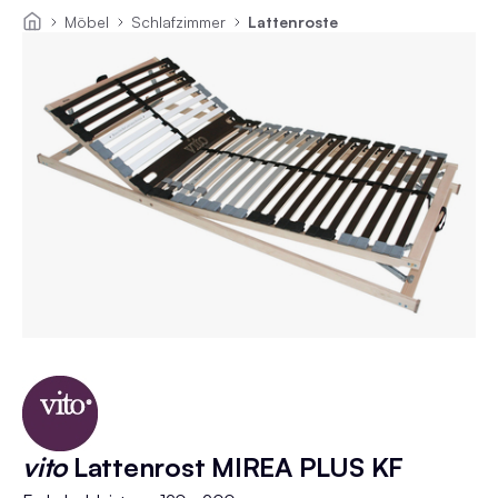
Möbel
Schlafzimmer
Lattenroste
vito
Lattenrost MIREA PLUS KF