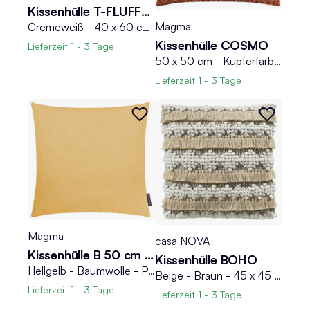
Kissenhülle T-FLUFFY STRIPE
Magma
Cremeweiß - 40 x 60 cm - mit Reißverschluss
Kissenhülle COSMO
Lieferzeit
1 - 3 Tage
50 x 50 cm - Kupferfarben - Musterung mit 3D-Effekt - Samtoptik
Lieferzeit
1 - 3 Tage
Magma
casa NOVA
Kissenhülle B 50 cm RIVA
Kissenhülle BOHO
Hellgelb - Baumwolle - Polyester - 50 x 50 cm - mit Reißverschluss
Beige - Braun - 45 x 45 cm - mit Quasten und Pompoms
Lieferzeit
1 - 3 Tage
Lieferzeit
1 - 3 Tage