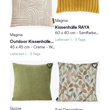
Magma
Kissenhülle RAYA
60 x 40 cm - Senffarben - Samtoptik - mit Reißverschluss
Magma
Lieferzeit
1 - 3 Tage
Outdoor Kissenhülle PAROS
45 x 45 cm - Creme - Weiß - Polypropylen - wasserabweisend
Lieferzeit
1 - 3 Tage
Gözze
Yve! Decoration