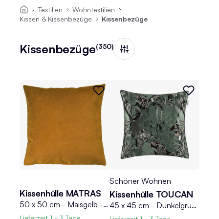
Textilien
Wohntextilien
Kissen & Kissenbezüge
Kissenbezüge
Kissenbezüge
(350)
Schöner Wohnen
Kissenhülle MATRAS
Kissenhülle TOUCAN
50 x 50 cm - Maisgelb - Microvelours - mit Reißverschluss - meliert
45 x 45 cm - Dunkelgrün - Schwarz - Polyester - mit Reißverschluss
Lieferzeit
1 - 3 Tage
Lieferzeit
1 - 3 Tage