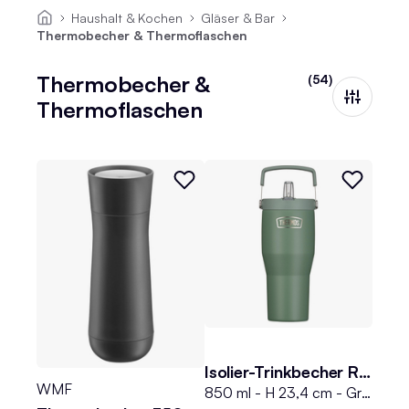
Haushalt & Kochen
Gläser & Bar
Thermobecher & Thermoflaschen
Thermobecher &
(54)
Thermoflaschen
Isolier-Trinkbecher REFRESHING
WMF
850 ml - H 23,4 cm - Grün matt - Edelstahl 18/8 - mit Deckel und Strohhalm